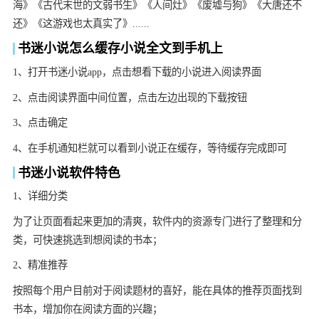
海》《古代末世的文弱书生》《人间灶》《废墟与狗》《大唐还不
还》《这游戏也太真实了》......
书迷小说怎么缓存小说全文到手机上
1、打开书迷小说app，点击想看下载的小说进入阅读界面
2、点击阅读界面中间位置，点击左边出现的下载按钮
3、点击确定
4、在手机通知栏就可以看到小说正在缓存，等待缓存完成即可
书迷小说软件特色
1、详细分类
为了让页面看起来更加的清爽，软件内的资源专门进行了整理和分
类，可快速挑选到想阅读的书本；
2、精准推荐
按照每个用户目前对于阅读题材的喜好，能在具体的推荐页面找到
书本，增加你在阅读方面的兴趣；