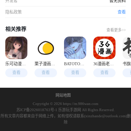
开发者
暂无资料
隐私政策
查看
相关推荐
查看更多>>
乐可动漫官方版
栗子漫画完整版
BATOTO漫画
36漫画老版本
查看
查看
查看
查看
网站地图
Copyright © 2026
https://m.986wan.com
苏ICP备2026018763号-1 乐游玩手游网 All Rights Reserved.
所有文章内容都来自于网络上传，如有侵权请联系(xinzhande@outlook.com)删
除