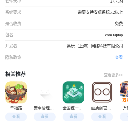
软件大小
27.75M
系统要求
需要支持安卓系统5.2以上
是否收费
免费
包名
com.taptap
开发者
易玩（上海）网络科技有限公司
隐私政策
查看
相关推荐
查看更多>>
幸福路
安卓管理员APP官方最新版
全国统一卷烟订货平台
画质阁官方版
万
查看
查看
查看
查看