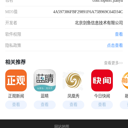
包名
com.topsoft.jianyu
MD5值
4A597386FBF29891F6A75B969C64D34C
开发者
北京剑鱼信息技术有限公司
软件权限
查看
隐私政策
点击查看
相关推荐
查看更多>>
正观新闻
蓝睛
凤凰秀
今日快闻
查看
查看
查看
查看
网站地图