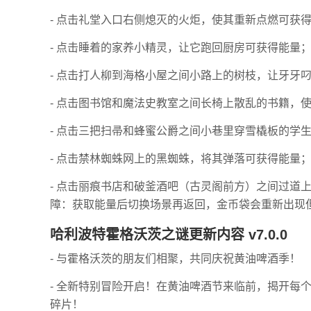
- 点击礼堂入口右侧熄灭的火炬，使其重新点燃可获
- 点击睡着的家养小精灵，让它跑回厨房可获得能量
- 点击打人柳到海格小屋之间小路上的树枝，让牙牙
- 点击图书馆和魔法史教室之间长椅上散乱的书籍，
- 点击三把扫帚和蜂蜜公爵之间小巷里穿雪橇板的学
- 点击禁林蜘蛛网上的黑蜘蛛，将其弹落可获得能量
- 点击丽痕书店和破釜酒吧（古灵阁前方）之间过道
障：获取能量后切换场景再返回，金币袋会重新出现
哈利波特霍格沃茨之谜更新内容 v7.0.0
- 与霍格沃茨的朋友们相聚，共同庆祝黄油啤酒季！
- 全新特别冒险开启！在黄油啤酒节来临前，揭开每
碎片！