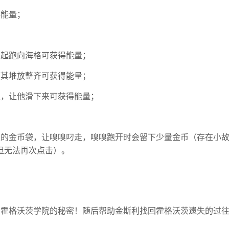
得能量；
；
叼起跑向海格可获得能量；
使其堆放整齐可获得能量；
生，让他滑下来可获得能量；
；
上的金币袋，让嗅嗅叼走，嗅嗅跑开时会留下少量金币（存在小
但无法再次点击）。
个霍格沃茨学院的秘密！随后帮助金斯利找回霍格沃茨遗失的过