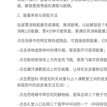
级，解锁更高等级的课程与剧情。
2、能量系统与获取方法
玩家需消耗能量完成课程、推进剧情，以此解锁各个
消耗1点能量，需4分钟才能恢复。普通任务消耗能量为
点击场景中的特定角色或物品，可直接获取能量，已
- 点击场地或禁林中的博尔福，使其跑开可获得能量
- 点击魁地奇球场上方的金色飞贼，使其飞离可获得
- 点击魔咒课教室边上的空画像，让持花女孩重新出
- 点击费瑟利·昂德克利夫肖像与占卜课教室之间的
和庭院中的皮皮鬼无法互动）；
- 点击西塔楼中带百花的静物画，使其出现三个橙子
- 点击礼堂入口右侧三个盔甲中中间的一个（中间持