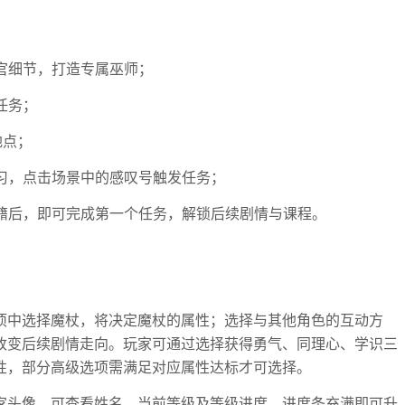
五官细节，打造专属巫师；
任务；
地点；
学习，点击场景中的感叹号触发任务；
书籍后，即可完成第一个任务，解锁后续剧情与课程。
项中选择魔杖，将决定魔杖的属性；选择与其他角色的互动方
改变后续剧情走向。玩家可通过选择获得勇气、同理心、学识三
性，部分高级选项需满足对应属性达标才可选择。
家头像，可查看姓名、当前等级及等级进度，进度条充满即可升