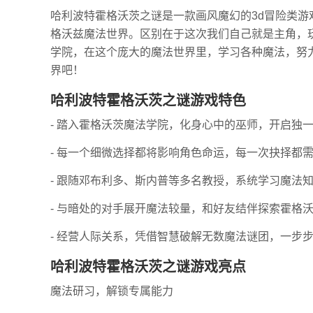
哈利波特霍格沃茨之谜是一款画风魔幻的3d冒险类
格沃兹魔法世界。区别在于这次我们自己就是主角，
学院，在这个庞大的魔法世界里，学习各种魔法，努
界吧！
哈利波特霍格沃茨之谜游戏特色
- 踏入霍格沃茨魔法学院，化身心中的巫师，开启独
- 每一个细微选择都将影响角色命运，每一次抉择都
- 跟随邓布利多、斯内普等多名教授，系统学习魔法
- 与暗处的对手展开魔法较量，和好友结伴探索霍格
- 经营人际关系，凭借智慧破解无数魔法谜团，一步
哈利波特霍格沃茨之谜游戏亮点
魔法研习，解锁专属能力