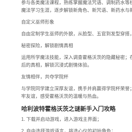
参与各类魔法课程，熟练掌握魔法咒语、调制药水等
魔法学习生涯，逐步解锁新角色、新咒语、新药水与
自定义巫师形象
自由定制学生巫师的外貌，从脸型、五官到发型穿搭
秘密探险，解锁剧情真相
运用所学魔法技能，深入调查霍格沃茨的隐藏秘密；在
后的真相，解锁沉浸式剧情体验。
友情相伴，共夺学院杯
与学院同学建立深厚友谊，携手并肩赢得学院杯荣誉
牢友谊，感受霍格沃茨的温暖与热血。
哈利波特霍格沃茨之谜新手入门攻略
1. 下载并启动游戏，进入游戏主界面；
2. 自由选择游戏语言，挑选心仪的初始角色；