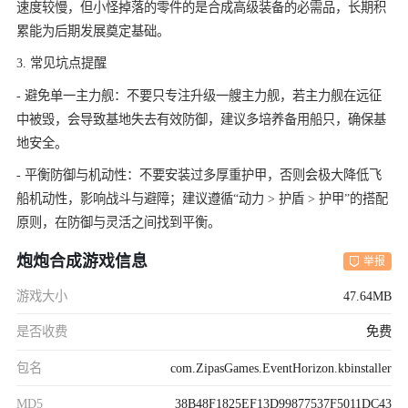
速度较慢，但小怪掉落的零件的是合成高级装备的必需品，长期积
累能为后期发展奠定基础。
3. 常见坑点提醒
- 避免单一主力舰：不要只专注升级一艘主力舰，若主力舰在远征
中被毁，会导致基地失去有效防御，建议多培养备用船只，确保基
地安全。
- 平衡防御与机动性：不要安装过多厚重护甲，否则会极大降低飞
船机动性，影响战斗与避障；建议遵循“动力 > 护盾 > 护甲”的搭配
原则，在防御与灵活之间找到平衡。
炮炮合成游戏信息
举报
游戏大小
47.64MB
是否收费
免费
包名
com.ZipasGames.EventHorizon.kbinstaller
MD5
38B48F1825EF13D99877537F5011DC43