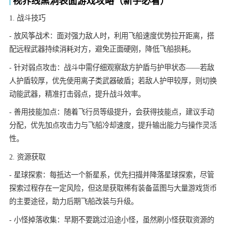
视界线黑洞表面游戏攻略（新手必看）
1. 战斗技巧
- 放风筝战术：面对强力敌人时，利用飞船速度优势拉开距离，搭
配远程武器持续消耗对方，避免正面硬刚，降低飞船损耗。
- 针对弱点攻击：战斗中需仔细观察敌方护盾与护甲状态——若敌
人护盾较厚，优先使用离子类武器破盾；若敌人护甲较厚，则切换
动能武器，精准打击弱点，提升战斗效率。
- 善用技能加点：随着飞行员等级提升，会获得技能点，建议手动
分配，优先加点攻击力与飞船冷却速度，提升输出能力与操作灵活
性。
2. 资源获取
- 星球探索：每抵达一个新星系，优先扫描并降落星球探索，尽管
探索过程存在一定风险，但这是获取稀有装备蓝图与大量游戏货币
的主要途径，助力后期飞船改装与升级。
- 小怪掉落收集：早期不要跳过沿途小怪，虽然刷小怪获取资源的