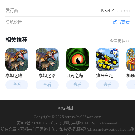
发行商
Pavel Zinchenko
隐私说明
点击查看
相关推荐
查看更多>>
泰坦之路官方版
泰坦之路
诅咒之岛MOD作弊菜单
疯狂车吃车3
查看
查看
查看
查看
网站地图
Copyright © 2026
https://m.986wan.com
苏ICP备2026018763号-1 乐游玩手游网 All Rights Reserved.
所有文章内容都来自于网络上传，如有侵权请联系(xinzhande@outlook.com)删