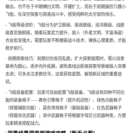
输出，也不在于中期横扫文明、开疆扩土，而在于前期操控几艘小
飞船，在深空探索与简易战斗中，感受纯粹的太空冒险快乐。
- 飞船等级进阶：飞船分为护卫舰级、驱逐舰级、巡洋舰级、战舰
级直至旗舰级，随着玩家武力提升，敌人（外星文明、宇宙海盗）
也会愈发强大，需要玩家不断磨砺战斗技术、锤炼心理素质，才能
稳步前行。
- 前期探索技巧：前期切勿盲目乱跑，扩大探索版图时，需以自家
基地为圆心，逐步向外拓展，避免直线远距离探索导致被敌人突袭
击退；可多关注求救信号，这是获取星图、解锁新区域的重要途
径。
- 飞船装备配置：玩家可自由配置飞船装备，飞船设有四种不同功
能的装备格子——黄色引擎格子（提升机动性）、绿色功能格子
（搭载辅助功能）、蓝色常规格子（基础装备）、红色武器格子
（搭载攻击武器）；其中武器格子将根据字母区分武器种类，方便
玩家精准搭配战力。