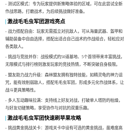
- 测试区模式：专为玩家提供新策略体验的区域，可在此尝试全新
作战思路，打磨战术，为后续挑战做好准备。
激战毛毛虫军团游戏亮点
- 战力搭配自由：玩家无需孤立对抗敌人，可从海量武器、盔甲和
辅助装备中自由选择，搭配出适合自己战术的作战组合，轻松应对
各类敌人。
- 挑战与竞技并存：战役模式的50道基地、5个首领带来丰富挑战，
无限模式与排行榜则激发玩家的竞技热情，不断突破自身极限。
- 盟友助力战力升级：森林盟友拥有独特技能，如精灵龟的神力诅
咒，能有效削弱敌人，搭配毛毛虫军团，形成多元化作战体系，让
战斗更具策略性。
- 多人互动趣味拉满：支持线上好友对战，打破单人塔防的枯燥，
与好友切磋策略，享受协作与对抗的双重乐趣。
激战毛毛虫军团快速刷苹果攻略
- 挑战黄金挑战关卡：游戏关卡中设有可选的黄金挑战，虽难度高