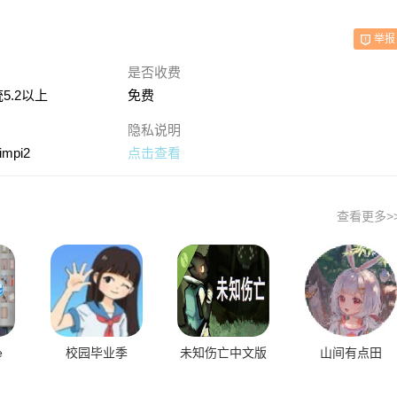
举报
是否收费
5.2以上
免费
隐私说明
mimpi2
点击查看
查看更多>
e
校园毕业季
未知伤亡中文版
山间有点田