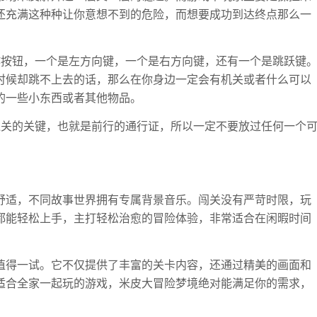
还充满这种种让你意想不到的危险，而想要成功到达终点那么一
作按钮，一个是左方向键，一个是右方向键，还有一个是跳跃键
时候却跳不上去的话，那么在你身边一定会有机关或者什么可以
的一些小东西或者其他物品。
通关的关键，也就是前行的通行证，所以一定不要放过任何一个
舒适，不同故事世界拥有专属背景音乐。闯关没有严苛时限，玩
都能轻松上手，主打轻松治愈的冒险体验，非常适合在闲暇时间
值得一试。它不仅提供了丰富的关卡内容，还通过精美的画面和
适合全家一起玩的游戏，米皮大冒险梦境绝对能满足你的需求，