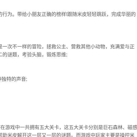
的行为。带给小朋友正确的榜样!跟随米皮轻轻跳跃，完成华丽的
是一次不一样的冒险，拯救公主、营救其他小动物，充满爱与正
二的谜题，考验头脑，锻炼思维;
种独特的声音;
，在游戏中一共拥有五大关卡，这五大关卡分别是巨石森林、磁
帮助米皮解开这一层又一层的谜题。而游戏中玩家主要是操控米