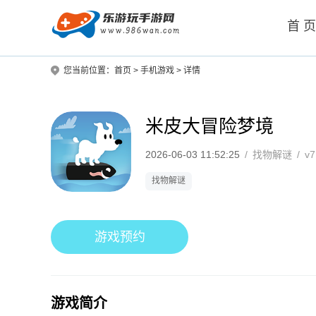
首 
您当前位置：
首页
>
手机游戏
>
详情
米皮大冒险梦境
2026-06-03 11:52:25
/
找物解谜
/
v7
找物解谜
游戏预约
游戏简介