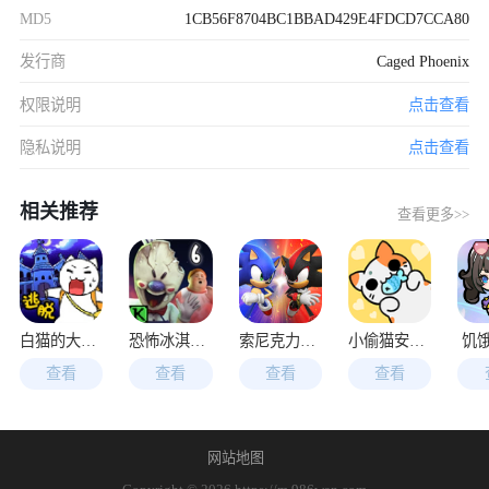
MD5
1CB56F8704BC1BBAD429E4FDCD7CCA80
发行商
Caged Phoenix
权限说明
点击查看
隐私说明
点击查看
相关推荐
查看更多>>
白猫的大冒险
恐怖冰淇淋6
索尼克力量速度之战
小偷猫安装包
饥
查看
查看
查看
查看
网站地图