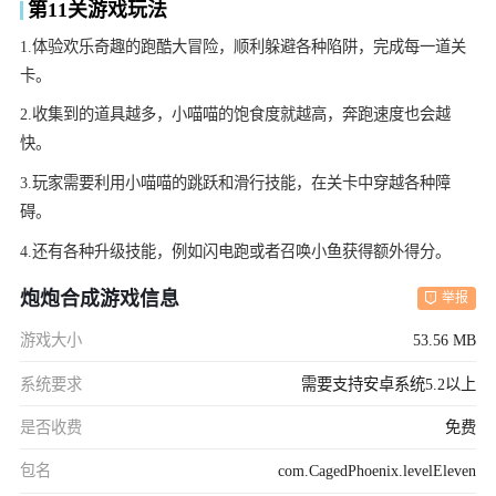
第11关游戏玩法
1.体验欢乐奇趣的跑酷大冒险，顺利躲避各种陷阱，完成每一道关
卡。
2.收集到的道具越多，小喵喵的饱食度就越高，奔跑速度也会越
快。
3.玩家需要利用小喵喵的跳跃和滑行技能，在关卡中穿越各种障
碍。
4.还有各种升级技能，例如闪电跑或者召唤小鱼获得额外得分。
炮炮合成游戏信息
举报
游戏大小
53.56 MB
系统要求
需要支持安卓系统5.2以上
是否收费
免费
包名
com.CagedPhoenix.levelEleven