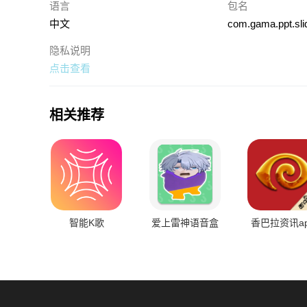
语言
包名
中文
com.gama.ppt.sli
隐私说明
点击查看
相关推荐
智能K歌
爱上雷神语音盒
香巴拉资讯a