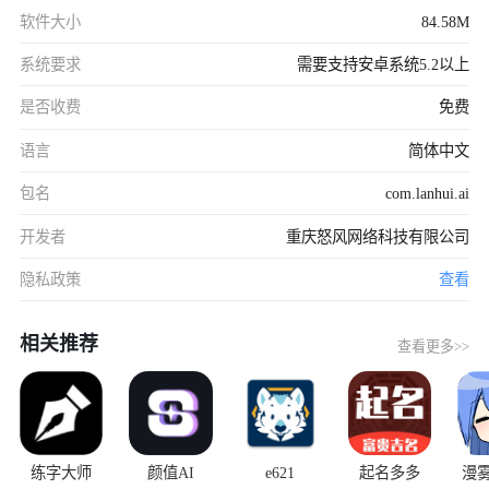
软件大小
84.58M
系统要求
需要支持安卓系统5.2以上
是否收费
免费
语言
简体中文
包名
com.lanhui.ai
开发者
重庆怒风网络科技有限公司
隐私政策
查看
相关推荐
查看更多>>
练字大师
颜值AI
e621
起名多多
漫