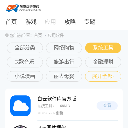
首页
游戏
应用
攻略
专题
您当前位置：
首页
应用软件
全部分类
网络购物
系统工具
K歌音乐
旅游出行
金融理财
小说漫画
丽人母婴
展开全部-
主题壁纸
社交聊天
拍照摄影
白云软件库官方版
商务办公
其他软件
生活服务
查看
系统工具 / 11.68MB
2026-07-07更新
学习教育
收起全部-
king国体框架