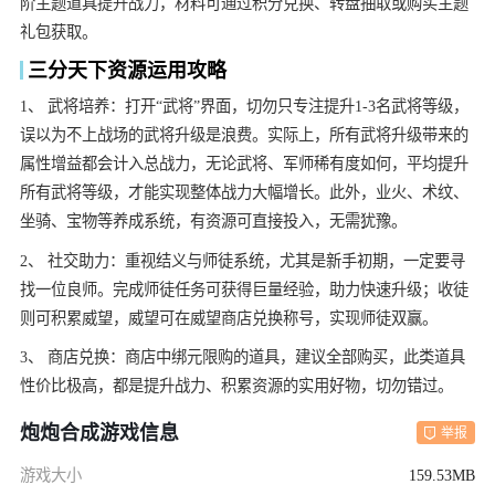
阶主题道具提升战力，材料可通过积分兑换、转盘抽取或购买主题
礼包获取。
三分天下资源运用攻略
1、 武将培养：打开“武将”界面，切勿只专注提升1-3名武将等级，
误以为不上战场的武将升级是浪费。实际上，所有武将升级带来的
属性增益都会计入总战力，无论武将、军师稀有度如何，平均提升
所有武将等级，才能实现整体战力大幅增长。此外，业火、术纹、
坐骑、宝物等养成系统，有资源可直接投入，无需犹豫。
2、 社交助力：重视结义与师徒系统，尤其是新手初期，一定要寻
找一位良师。完成师徒任务可获得巨量经验，助力快速升级；收徒
则可积累威望，威望可在威望商店兑换称号，实现师徒双赢。
3、 商店兑换：商店中绑元限购的道具，建议全部购买，此类道具
性价比极高，都是提升战力、积累资源的实用好物，切勿错过。
炮炮合成游戏信息
举报
游戏大小
159.53MB