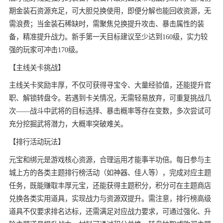
期金装石资源充足，可大胆兑换使用，即便分解也能回收资源，无
需浪费；当金装石稀缺时，需聚焦兑换提升攻击、暴击属性的装
备，精准提升战力。新手第一天目标建议至少达到160级，实力较
强的玩家可冲击170级。
【主线关卡挑战】
主线关卡奖励丰厚，不仅可获得寻宝令、大量经验值，还能提升官
职、解锁转盘令。若遇到卡关情况，无需轻易放弃，可重复挑战几
次——战斗中武将的目标选择、暴击概率等存在变数，多次尝试可
充分挖掘武将潜力，大概率突破难关。
【排行活动玩法】
元宝和绑元是游戏核心资源，合理运用才能事半功倍。每日参与主
城上方的各类主题排行榜活动（如神器、佳人等），完成对应主题
任务，既能赚取丰厚元宝，还能获得主题积分，积分可在主题商店
兑换各类实用道具，实现战力与资源双提升。需注意，排行榜高级
道具不仅要求排名达标，还需满足对应战力要求，可通过强化、升