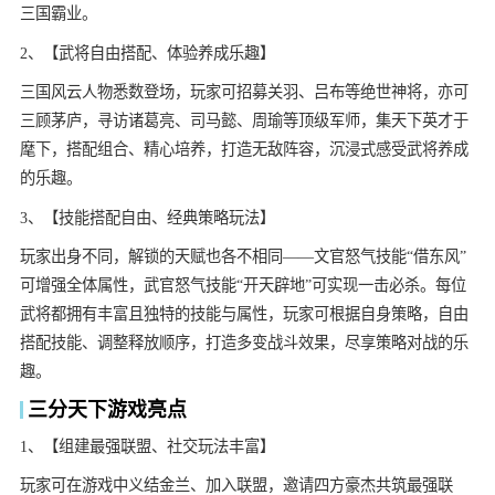
三国霸业。
2、【武将自由搭配、体验养成乐趣】
三国风云人物悉数登场，玩家可招募关羽、吕布等绝世神将，亦可
三顾茅庐，寻访诸葛亮、司马懿、周瑜等顶级军师，集天下英才于
麾下，搭配组合、精心培养，打造无敌阵容，沉浸式感受武将养成
的乐趣。
3、【技能搭配自由、经典策略玩法】
玩家出身不同，解锁的天赋也各不相同——文官怒气技能“借东风”
可增强全体属性，武官怒气技能“开天辟地”可实现一击必杀。每位
武将都拥有丰富且独特的技能与属性，玩家可根据自身策略，自由
搭配技能、调整释放顺序，打造多变战斗效果，尽享策略对战的乐
趣。
三分天下游戏亮点
1、【组建最强联盟、社交玩法丰富】
玩家可在游戏中义结金兰、加入联盟，邀请四方豪杰共筑最强联