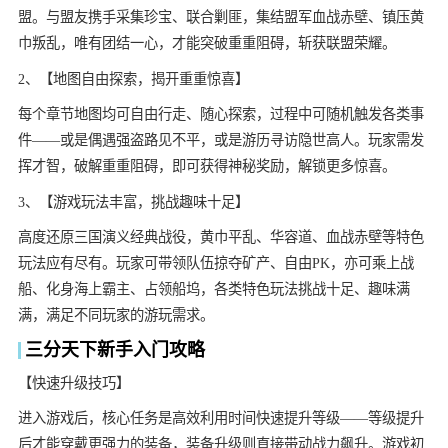
盟。与盟友携手采集珍宝、联合剿匪，集结盟军血战赤壁、镇压黄
巾叛乱，唯有团结一心，才能突破重重阻碍，斩获联盟荣耀。
2、【地图自由探索，揭开重重惊喜】
每个章节地图均可自由行走、随心探索，过程中可随机触发各类事
件——或是偶遇强盗路见不平，或是游历寻访隐世高人。玩家需发
挥才智，破解重重阻碍，即可获得神秘奖励，解锁更多惊喜。
3、【游戏玩法丰富，挑战趣味十足】
高度还原三国演义经典战役，黄巾平乱、华容道、血战赤壁等特色
玩法应有尽有。玩家可带领队伍掠夺矿产、自由PK，亦可乘上战
船、化身海上霸主、占领船坞，各类特色玩法挑战十足、趣味满
满，满足不同玩家的游玩需求。
三分天下新手入门攻略
【快速升级技巧】
进入游戏后，核心任务是高效利用时间快速提升等级——等级提升
后才能穿戴更强力的装备，装备升级则直接带动战力飙升。游戏初