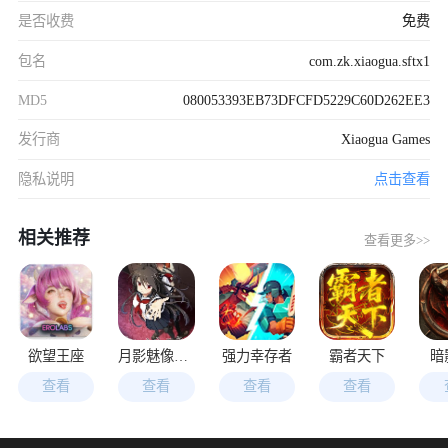
是否收费
免费
包名
com.zk.xiaogua.sftx1
MD5
080053393EB73DFCFD5229C60D262EE3
发行商
Xiaogua Games
隐私说明
点击查看
相关推荐
查看更多>>
欲望王座
月影魅像解放之羽
强力幸存者
霸者天下
暗
查看
查看
查看
查看