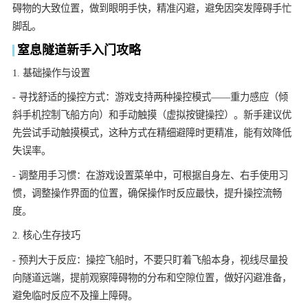
碍物的大致位置，做到眼明手快，精准闪避，避免因突发障碍手忙
脚乱。
窒息隧道新手入门攻略
1. 基础操作与设置
- 寻找舒适的操控方式：游戏支持两种操控模式——重力感应（倾
斜手机控制飞船方向）和手动触摸（虚拟按键操控）。新手建议优
先尝试手动触摸模式，这种方式在精细避障时更精准，能有效降低
失误率。
- 调整用手习惯：在游戏设置菜单中，可根据自身左、右手使用习
惯，调整操作界面的位置，确保操作时反应最快，提升操控流畅
度。
2. 核心生存技巧
- 预判大于反应：操控飞船时，不要只盯着飞船本身，视线尽量投
向隧道远端，提前观察障碍物的分布和空隙位置，做好闪避准备，
避免临时反应不及撞上障碍。