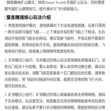
- 解锁趣味矿山模式，体验Tunnel Trouble专属矿山玩法，同时需掌
握专属矿山避障技巧，提升通关与飞行续航能力。
窒息隧道核心玩法介绍
1. 熟悉游戏操作模式：游戏屏幕右下方设有虚拟按键，玩家只需用
一根手指即可操控飞船——上下滑动手指控制飞船上下移动，左右
滑动手指控制飞船左右移动。建议驾驶飞船时，手指全程不要离开
虚拟按键，若滑动后松开手指，虚拟按键会自动回归初始位置，飞
船将自行移动，极易撞上障碍物导致游戏失败。
2. 生存模式小技巧：生存模式的核心玩法是穿越各类隧道石门，这
些石门机关十分狡猾，要么会移动，要么会突然切换位置。建议玩
家在靠近机关前，调整飞船至距离各个石门都较近的位置，通常每
次穿洞后，将飞船回归隧道中间位置，能更灵活地控制飞行方向，
避开后续机关。
3. 矿洞模式小技巧：矿洞模式的核心是躲避各类无序障碍物，相较
于生存模式，玩法更灵活，但密集且无序的障碍物极度考验玩家的
反应速度。建议玩家不要只关注眼前的障碍物，需提前预判后方障