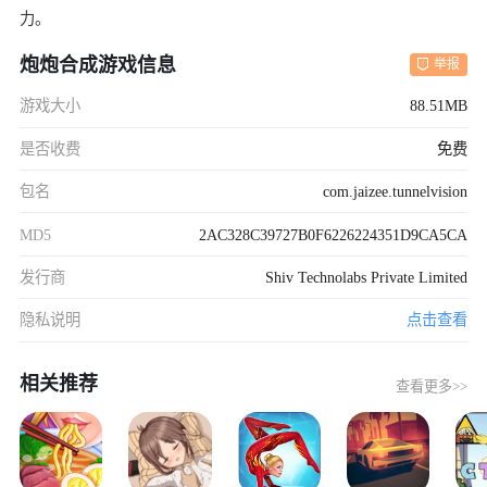
力。
炮炮合成游戏信息
举报
游戏大小
88.51MB
是否收费
免费
包名
com.jaizee.tunnelvision
MD5
2AC328C39727B0F6226224351D9CA5CA
发行商
Shiv Technolabs Private Limited
隐私说明
点击查看
相关推荐
查看更多>>