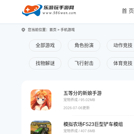
首 
您当前位置：
首页
>
手机游戏
全部游戏
角色扮演
动作竞技
找物解谜
飞行射击
体育竞技
五等分的新娘手游
宠物养成 / 95.02MB
2026-07-06更新
模拟农场FS23巨型铲车模组
宠物养成 / 407.6MB