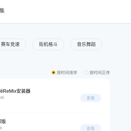
集
赛车竞速
街机格斗
音乐舞蹈
按时间排序
按时间正序
aféReMix安装器
MB
查看
解版
B
查看