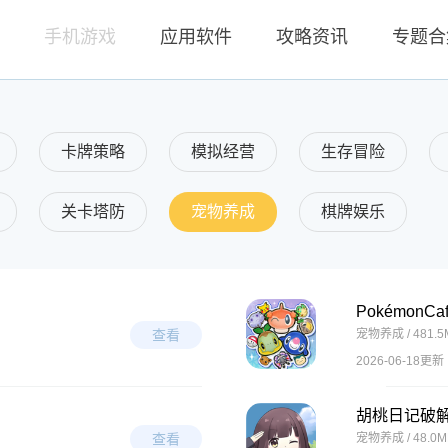
页
手机游戏
应用软件
攻略资讯
专题合
卡牌策略
模拟经营
生存冒险
关卡塔防
宠物养成
棋牌娱乐
PokémonC
查看
宠物养成 / 481.5
2026-06-18更新
胡桃日记破
查看
宠物养成 / 48.0M